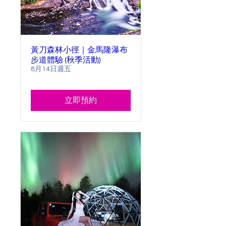
黃刀森林小徑｜金馬隆瀑布
步道體驗 (秋季活動)
8月14日週五
立即預約