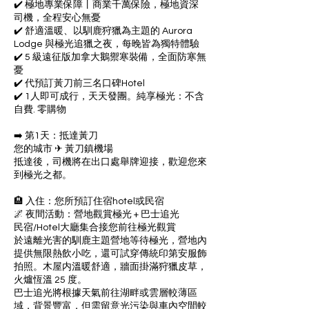
✔️ 極地專業保障丨商業千萬保險，極地資深
司機，全程安心無憂
✔️ 舒適溫暖、以馴鹿狩獵為主題的 Aurora
Lodge 與極光追獵之夜，每晚皆為獨特體驗
✔️ 5 級遠征版加拿大鵝禦寒裝備，全面防寒無
憂
✔️ 代預訂黃刀前三名口碑Hotel
✔️ 1人即可成行，天天發團。純享極光：不含
自費. 零購物
➡️ 第1天：抵達黃刀
您的城市 ✈ 黃刀鎮機場
抵達後，司機將在出口處舉牌迎接，歡迎您來
到極光之都。
🏨 入住：您所預訂住宿hotel或民宿
🌌 夜間活動：營地觀賞極光 + 巴士追光
民宿/Hotel大廳集合接您前往極光觀賞
於遠離光害的馴鹿主題營地等待極光，營地內
提供無限熱飲小吃，還可試穿傳統印第安服飾
拍照。木屋内溫暖舒適，牆面掛滿狩獵皮草，
火爐恆溫 25 度。
巴士追光將根據天氣前往湖畔或雲層較薄區
域，背景豐富，但需留意光污染與車內空間較