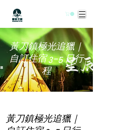
黃刀鎮極光追獵｜
自訂住宿 3–5 日行
程
黃刀鎮極光追獵｜