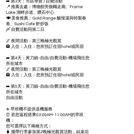
➡️ 第3天：市區導覽 / 自費活動
📍 推薦去處：博物館旁旗幟走廊、Frame
Lake 湖畔步道、鑽石中心
🍽 美食推薦：Gold Range 酸辣湯與特製春
卷、Sushi Cafe 虾炒饭
🛶 自費活動同第二日
🌌 夜間活動：第三晚極光觀賞
🏨 入住：入住：您所預訂住宿hotel或民宿
➡️ 第4天：黃刀鎮-自由/自費活動-機場飛往您
所在城市
🌌 夜間活動：第三晚極光觀賞
🏨 入住：入住：您所預訂住宿hotel或民宿
➡️ 第5天：黃刀鎮-自由/自費活動-機場飛往您
所在城市
自由活動
✈️ 早班機不提供送機服務
⏰ 若您返程搭乘03:00AM-11:00AM的早班
機：
您可選擇以下兩種方式：
🧳 攜帶行李參加第2晚極光觀賞活動，結束后