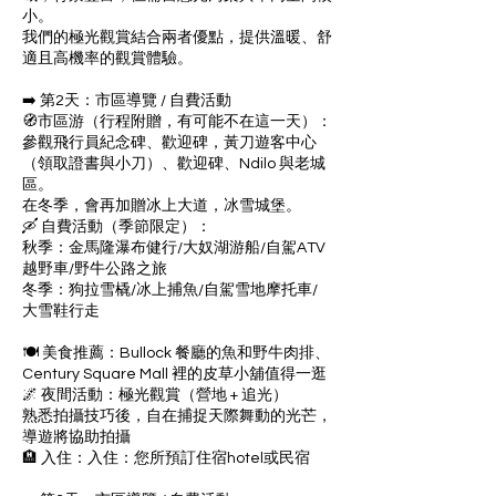
小。
我們的極光觀賞結合兩者優點，提供溫暖、舒
適且高機率的觀賞體驗。
➡️ 第2天：市區導覽 / 自費活動
🧭市區游（行程附贈，有可能不在這一天）：
參觀飛行員紀念碑、歡迎碑，黃刀遊客中心
（領取證書與小刀）、歡迎碑、Ndilo 與老城
區。
在冬季，會再加贈冰上大道，冰雪城堡。
🛶 自費活動（季節限定）：
秋季：金馬隆瀑布健行/大奴湖游船/自駕ATV
越野車/野牛公路之旅
冬季：狗拉雪橇/冰上捕魚/自駕雪地摩托車/
大雪鞋行走
🍽 美食推薦：Bullock 餐廳的魚和野牛肉排、
Century Square Mall 裡的皮草小舖值得一逛
🌌 夜間活動：極光觀賞（營地 + 追光）
熟悉拍攝技巧後，自在捕捉天際舞動的光芒，
導遊將協助拍攝
🏨 入住：入住：您所預訂住宿hotel或民宿