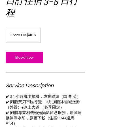
自訂住宿 3–5 日行
程
From
408
From CA$408
加
幣
Book Now
Service Description
✔️ 24 小時機場接機，專業導游（囯 粵 英）
✔️ 附贈黃刀市區導覽，3月加贈冰雪城堡游
（外景）+冰上大道 （冬季限定）
✔️ 附贈專業相機極光攝影留念服務，原圖連
接無浮水印，原圖下載（佳能5D4+適馬
F1.4）