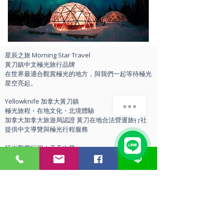
星辰之旅 Morning Star Travel
黃刀鎮中文極光旅行品牌
在世界最適合觀賞極光的地方，與我們一起等待極光
星空亮起。
Yellowknife 加拿大黃刀鎮
我們怎麼幫助您？
極光旅程・在地文化・北境體驗
加拿大加拿大旅遊局認證 黃刀在地合法營運旅行社
提供中文導覽與極光行程服務
1
極光觀賞行程｜天天出發
多種全景極光呈現
🔸 Aurora Teepee Lodge 營地極光 — 專屬營地
Dene族帳篷，全景星空冰屋
🔸 Aurora Hunting 極光追獵 — 機動車追極光，貼近
天光變化
在地旅社，安心有保障