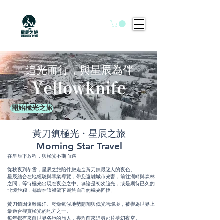
追光而行，與星辰為伴
開始極光之旅
黃刀鎮極光・星辰之旅
Morning Star Travel
在星辰下啟程，與極光不期而遇
從秋夜到冬雪，星辰之旅陪伴您走進黃刀鎮最迷人的夜色。
星辰結合在地經驗與專業導覽，帶您遠離城市光害，前往湖畔與森林
之間，等待極光出現在夜空之中。無論是初次追光，或是期待已久的
北境旅程，都能在這裡留下屬於自己的極光回憶。
黃刀鎮因遠離海洋、乾燥氣候地勢開闊與低光害環境，被譽為世界上
最適合觀賞極光的地方之一。
每年都有來自世界各地的旅人，專程前來追尋那片夢幻夜空。