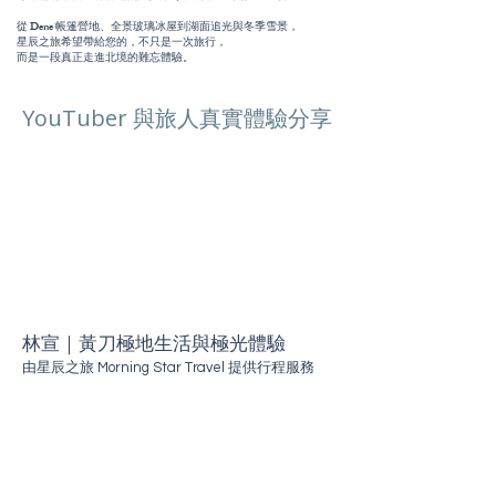
從 Dene 帳篷營地、全景玻璃冰屋到湖面追光與冬季雪景，
星辰之旅希望帶給您的，不只是一次旅行，
而是一段真正走進北境的難忘體驗。​​
YouTuber 與旅人真實體驗分享
林宣｜黃刀極地生活與極光體驗
由星辰之旅 Morning Star Travel 提供行程服務